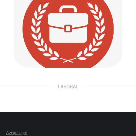
Laboral
Defendemos tus derechos. Acompañamos
tus pasos.
Ir a...
LABORAL
Aviso Legal