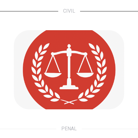
CIVIL
Penal
Defendemos tus derechos. Acompañamos
tus pasos.
Ir a...
PENAL