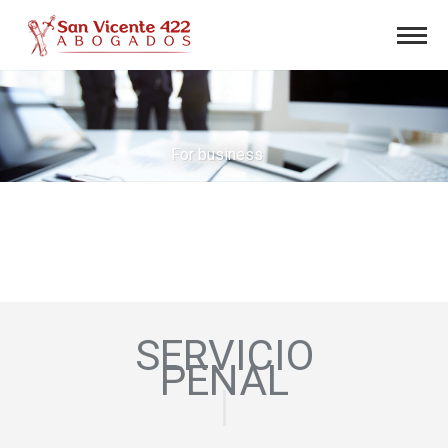
For business
SERVICIO
PENAL
|