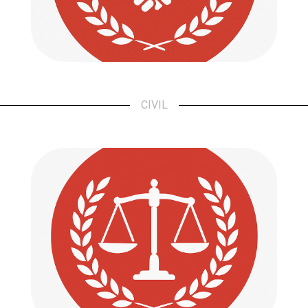
Ir a...
CIVIL
Penal
Defendemos tus derechos. Acompañamos
tus pasos.
Ir a...